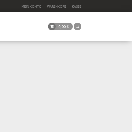
MEIN KONTO
WARENKORB
KASSE
0,00
€