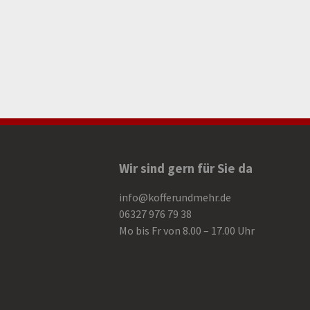
Wir sind gern für Sie da
info@kofferundmehr.de
06327 976 79 38
Mo bis Fr von 8.00 – 17.00 Uhr