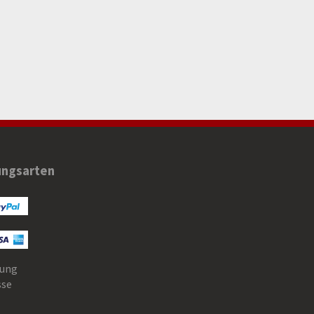
ungsarten
ung
sse