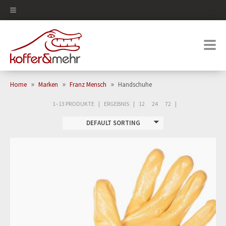
0
»
»
»
Home
Marken
Franz Mensch
Handschuhe
1–13 PRODUKTE
ERGEBNIS
12
24
72
DEFAULT SORTING