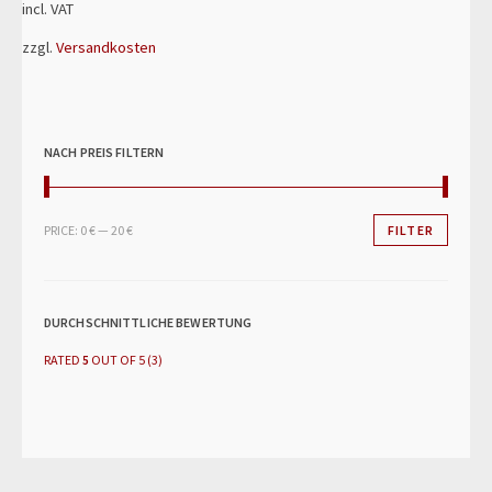
incl. VAT
zzgl.
Versandkosten
NACH PREIS FILTERN
FILTER
PRICE:
0 €
—
20 €
DURCHSCHNITTLICHE BEWERTUNG
RATED
5
OUT OF 5
(3)