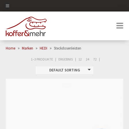
0
»
»
»
Home
Marken
HEDI
Steckdosenleisten
1–3 PRODUKTE
ERGEBNIS
12
24
72
DEFAULT SORTING