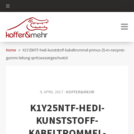
0
»
Home
K1Y25NTF-hedi-kunststoff-kabeltrommel-primus-25-m-neopren-
gummi-leitung-spritzwassergeschuetzt
9. APRIL 2017 -
KOFFER&MEHR
K1Y25NTF-HEDI-
KUNSTSTOFF-
KABELTROMMEL-