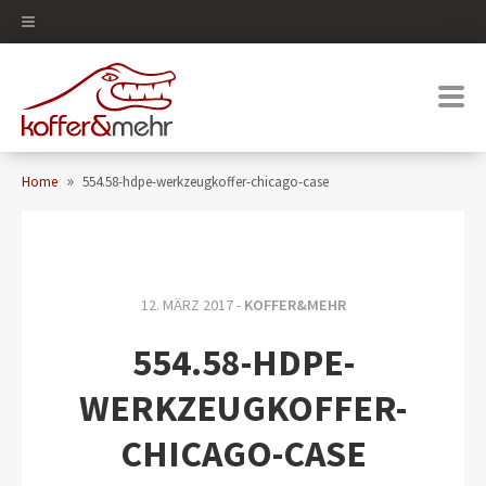
0
»
Home
554.58-hdpe-werkzeugkoffer-chicago-case
12. MÄRZ 2017 -
KOFFER&MEHR
554.58-HDPE-
WERKZEUGKOFFER-
CHICAGO-CASE