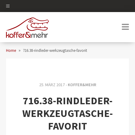
0
»
Home
716.38-rindleder-werkzeugtasche-favorit
25. MÄRZ 2017 -
KOFFER&MEHR
716.38-RINDLEDER-
WERKZEUGTASCHE-
FAVORIT