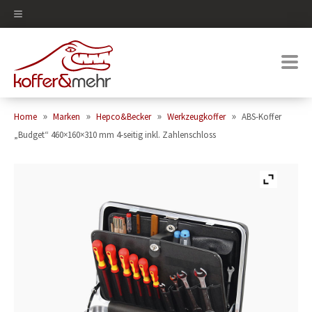
0
»
»
»
»
Home
Marken
Hepco&Becker
Werkzeugkoffer
ABS-Koffer
„Budget“ 460×160×310 mm 4-seitig inkl. Zahlenschloss