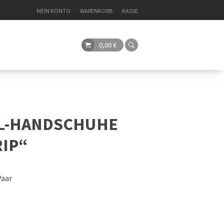
MEIN KONTO
WARENKORB
KASSE
0,00
€
L-HANDSCHUHE
RIP“
Paar