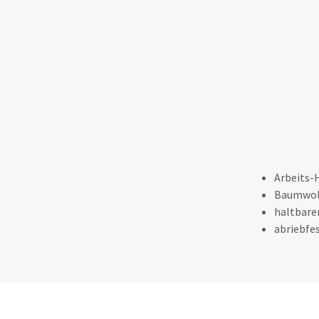
Arbeits-
Baumwoll
haltbare
abriebfe