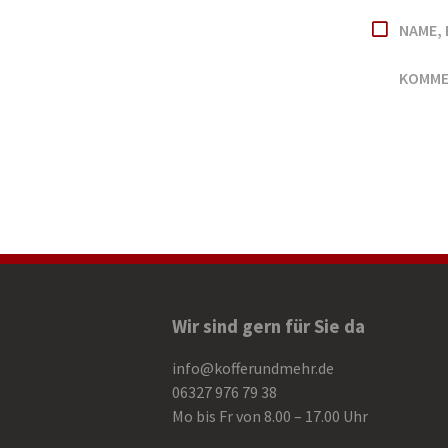
NAME, 
KOMME
Wir sind gern für Sie da
info@kofferundmehr.de
06327 976 79 38
Mo bis Fr von 8.00 – 17.00 Uhr