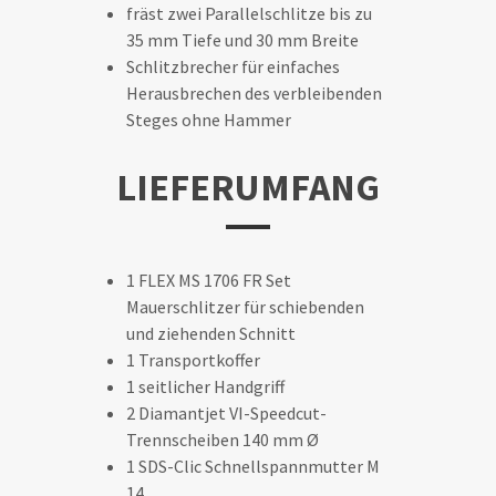
fräst zwei Parallelschlitze bis zu
35 mm Tiefe und 30 mm Breite
Schlitzbrecher für einfaches
Herausbrechen des verbleibenden
Steges ohne Hammer
LIEFERUMFANG
1 FLEX MS 1706 FR Set
Mauerschlitzer für schiebenden
und ziehenden Schnitt
1 Transportkoffer
1 seitlicher Handgriff
2 Diamantjet VI-Speedcut-
Trennscheiben 140 mm Ø
1 SDS-Clic Schnellspannmutter M
14