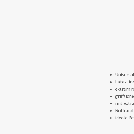
Universa
Latex, i
extrem r
griffsich
mit extr
Rollrand
ideale P