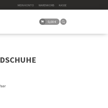
MEIN KONTO
WARENKORB
KASSE
0,00
€
NDSCHUHE
Paar