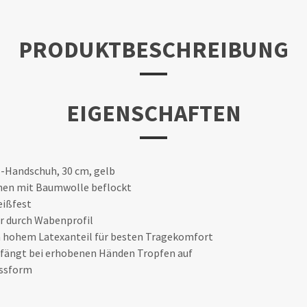
PRODUKTBESCHREIBUNG
EIGENSCHAFTEN
l-Handschuh, 30 cm, gelb
nnen mit Baumwolle beflockt
eißfest
er durch Wabenprofil
a hohem Latexanteil für besten Tragekomfort
 fängt bei erhobenen Händen Tropfen auf
assform