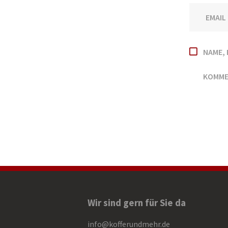
NAME, 
KOMME
Wir sind gern für Sie da
info@kofferundmehr.de