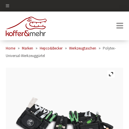
0
»
»
»
»
Home
Marken
Hepco&Becker
Werkzeugtaschen
Polytex-
Universal-Werkzeuggürtel