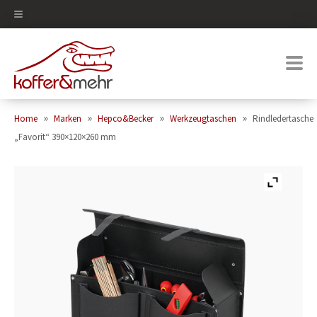
0
»
»
»
»
Home
Marken
Hepco&Becker
Werkzeugtaschen
Rindledertasche
„Favorit“ 390×120×260 mm