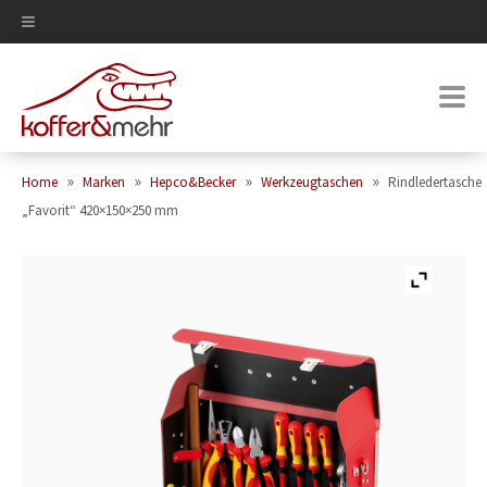
0
»
»
»
»
Home
Marken
Hepco&Becker
Werkzeugtaschen
Rindledertasche
„Favorit“ 420×150×250 mm