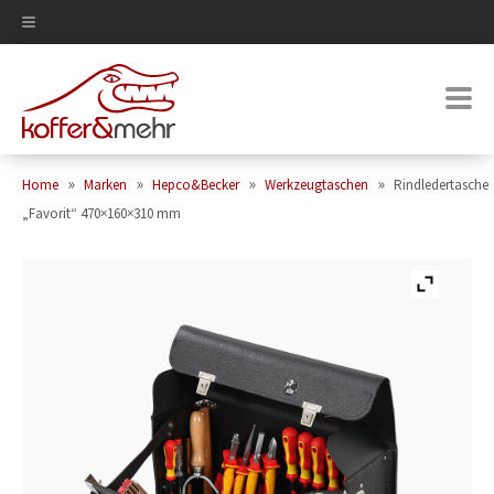
0
»
»
»
»
Home
Marken
Hepco&Becker
Werkzeugtaschen
Rindledertasche
„Favorit“ 470×160×310 mm